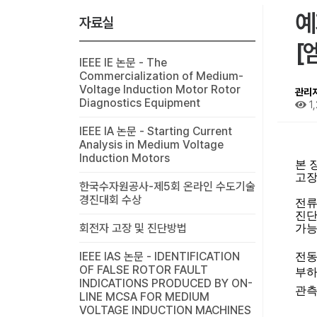
예
자료실
[
IEEE IE 논문 - The
Commercialization of Medium-
Voltage Induction Motor Rotor
관리
Diagnostics Equipment
1
IEEE IA 논문 - Starting Current
Analysis in Medium Voltage
Induction Motors
본 
고장
한국수자원공사-제5회 온라인 수도기술
경진대회 수상
전류
진단
회전자 고장 및 진단방법
가
IEEE IAS 논문 - IDENTIFICATION
전동
OF FALSE ROTOR FAULT
부하
INDICATIONS PRODUCED BY ON-
관측
LINE MCSA FOR MEDIUM
VOLTAGE INDUCTION MACHINES