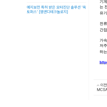
기계
는 
예지보전 특허 받은 모터진단 솔루션 '옥
토퍼스' [엠앤디테크놀로지]
유
전류
간접
가속
저주
하는
htt
이전
MCSA